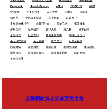
3D異構集成
AGI通用人工智能
AI物理瓶頸
AI軍備競賽
DeepSeek
Eternal Memory
WSBK
ZXMOTO
τ縮微
τ韜定律
中美AI競賽
人工智慧
人機圈
何庭波
信息差
全球資本循環
具身智能
凱越摩托
半導體地緣博弈
南天門計畫
囚徒困境
張雪機車
摩爾定律
散戶投資
星球大戰
梁文鋒
機車創業
永恆拾光
社交套利
算力集群架構
網路社交迭代
美元科技霸權
美元霸權
自主迭代
行為金融學
西學螞蟻
邏輯摺疊
長鑫科技
開源大模型
開源模型
隱性債務
韓國股市大跌
韓國股市熔斷
韜定率V2
黃金科技股
文華創新育才公益交流平台