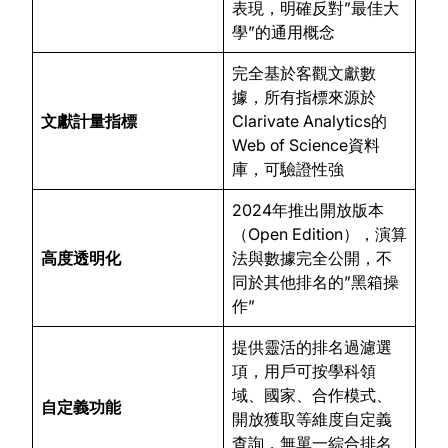
表現，明確反對”最佳大
學”的通用概念
完全基於客觀文獻數
據，所有指標來源於
文獻計量指標
Clarivate Analytics的
Web of Science資料
庫，可驗證性強
2024年推出開放版本
（Open Edition），演算
高度透明化
法與數據完全公開，不
同於其他排名的”黑箱操
作”
提供靈活的排名過濾選
項，用戶可按學科領
域、國家、合作模式、
自定義功能
開放獲取等維度自定義
查詢，無單一綜合排名