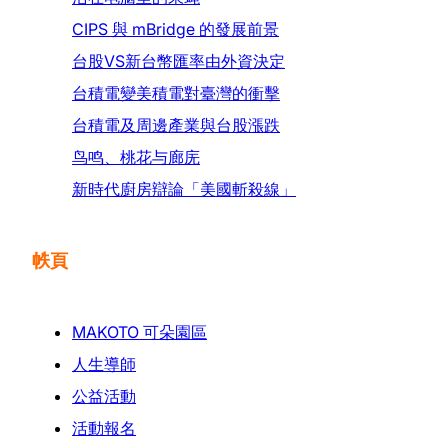
CIPS 與 mBridge 的發展前景
台股VS新台幣匯率由外資決定
台積電變美積電對臺灣的衝擊
台積電及周邊產業與台股漲跌
鸟鸣、桃花与廊庑
新時代廚房辯論「美國斬殺線」
帙頁
MAKOTO 可朵園區
人生導師
公益活動
活動報名