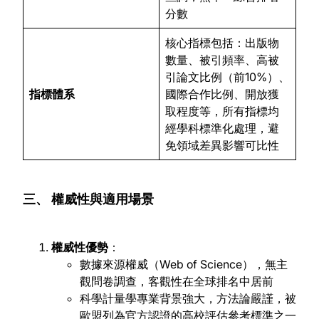
分數
核心指標包括：出版物
數量、被引頻率、高被
引論文比例（前10%）、
指標體系
國際合作比例、開放獲
取程度等，所有指標均
經學科標準化處理，避
免領域差異影響可比性
三、 權威性與適用場景
權威性優勢
：
數據來源權威（Web of Science），無主
觀問卷調查，客觀性在全球排名中居前
科學計量學專業背景強大，方法論嚴謹，被
歐盟列為官方認證的高校評估參考標準之一