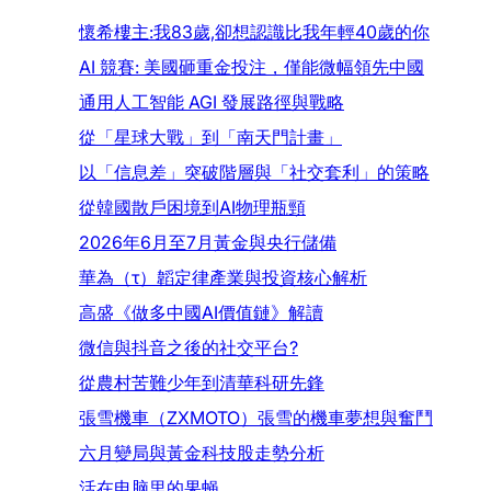
懷希樓主:我83歲,卻想認識比我年輕40歲的你
AI 競賽: 美國砸重金投注，僅能微幅領先中國
通用人工智能 AGI 發展路徑與戰略
從「星球大戰」到「南天門計畫」
以「信息差」突破階層與「社交套利」的策略
從韓國散戶困境到AI物理瓶頸
2026年6月至7月黃金與央行儲備
華為（τ）韜定律產業與投資核心解析
高盛《做多中國AI價值鏈》解讀
微信與抖音之後的社交平台?
從農村苦難少年到清華科研先鋒
張雪機車（ZXMOTO）張雪的機車夢想與奮鬥
六月變局與黃金科技股走勢分析
活在电脑里的果蝇