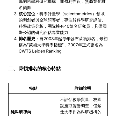
屬的跨學科研究機構，非盈利性質，無商業化排
名傾向
核心定位
：科學計量學（scientometrics）領域
的開創者與全球領導者，專注於科學研究評估、
科學政策分析，團隊擁有40餘名研究員，具備國
際公認的研究評估專業能力
排名歷史
：自2003年起每年發布萊頓排名，最初
稱為”萊頓大學科學指標”，2007年正式更名為
CWTS Leiden Ranking
二、 萊頓排名的核心特點
特點
詳細說明
不評估教學質量、校園
設施或聲譽調查，僅聚
純科研導向
焦大學作為科研機構的