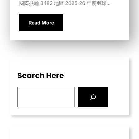
國際扶輪 3482 地區 2025-26 年度羽球…
Read More
Search Here
S
e
a
r
c
h