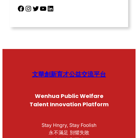
Facebook
Instagram
Twitter
YouTube
LinkedIn
文華創新育才公益交流平台
Wenhua Public Welfare
Talent Innovation Platform
Stay Hngry, Stay Foolish
永不滿足 別懼失敗