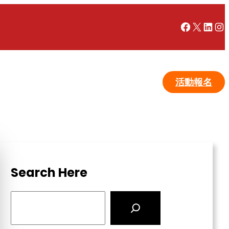
Facebook
X
LinkedIn
Instagram
活動報名
Search Here
S
e
a