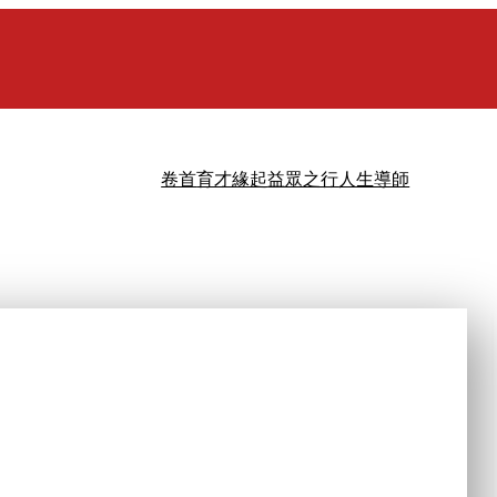
卷首
育才緣起
益眾之行
人生導師
…