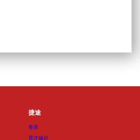
捷途
卷首
育才緣起